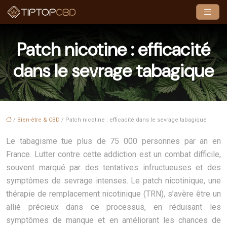
Patch nicotine : efficacité
dans le sevrage tabagique
/
Bien-être & CBD
/ Patch nicotine : efficacité dans le sevrage tabagique
Le tabagisme tue plus de 75 000 personnes par an en
France. Lutter contre cette addiction est un combat difficile,
souvent marqué par des tentatives infructueuses et des
symptômes de sevrage intenses. Le patch nicotinique, une
thérapie de remplacement nicotinique (TRN), s’avère être un
allié précieux dans ce processus, en réduisant les
symptômes de manque et en améliorant les chances de