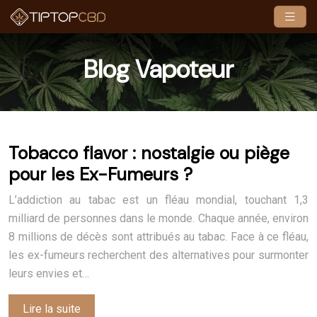
Blog Vapoteur
Tobacco flavor : nostalgie ou piège
pour les Ex-Fumeurs ?
L’addiction au tabac est un fléau mondial, touchant 1,3
milliard de personnes dans le monde. Chaque année, environ
8 millions de décès sont attribués au tabac. Face à ce fléau,
les ex-fumeurs recherchent des alternatives pour surmonter
leurs envies et…
Lire la suite